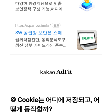
교 IT 보안솔루션 전문기
다양한 환경지원으로 맞춤
업
보안정책 구성 가능,어디에서
든 강력하고 유연한 기능제
공!
https://sparrow.im/kr/
광고
SW 공급망 보안은 스패로
우 애플리케이션 보안 전
웹취약점진단, 동적분석도구,
문 기업
최신 정부 가이드라인 준수,
1400개+ 테스트 규칙
🍪 Cookie는 어디에 저장되고, 어
떻게 동작할까?