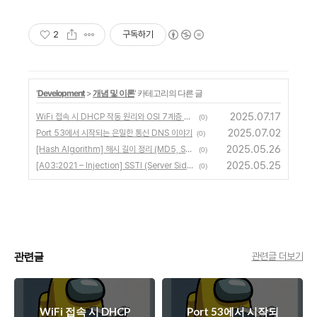
2
구독하기
'
Development
>
개념 및 이론
' 카테고리의 다른 글
2025.07.17
WiFi 접속 시 DHCP 작동 원리와 OSI 7계층 흐름
(0)
2025.07.02
Port 53에서 시작되는 은밀한 통신 DNS 이야기
(0)
2025.05.26
[Hash Algorithm] 해시 길이 정리 (MD5, SHA-1, SHA-256, SHA-512)
(0)
2025.05.25
[A03:2021 – Injection] SSTI (Server Side Template Injection) 취약점 분석
(0)
관련글
관련글 더보기
WiFi 접속 시 DHCP
Port 53에서 시작되