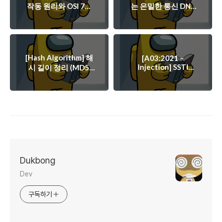
작동 원리와 OSI 7계
는 은밀한 통신 DNS
층 흐름
이야기
[Hash Algorithm] 해
[A03:2021 –
Injection] SSTI
시 길이 정리 (MD5,
(Server Side
SHA-1, SHA-256,
Template Injection)
SHA-512)
취약점 분석
Dukbong
Dev
구독하기