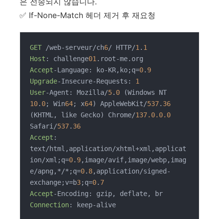
은 전송되지 않습니다.
✅ If-None-Match 헤더 제거 후 재요청
GET
 /web-serveur/ch
6
/ HTTP/
1
.
1
Host
: challenge
01
Accept
-Language: ko-KR,ko;q=
0
.
9
Upgrade
-Insecure-Requests: 
1
User
-Agent: Mozilla/
5
.
0
 (Windows NT 
10
.
0
; Win
64
; x
64
) AppleWebKit/
537
.
36
(KHTML, like Gecko) Chrome/
137.0.0.0
Safari/
537
.
36
Accept
: 
text/html,application/xhtml+xml,applicat
ion/xml;q=
0
.
9
,image/avif,image/webp,imag
e/apng,*/*;q=
0
.
8
,application/signed-
exchange;v=b
3
;q=
0
.
7
Accept
Connection