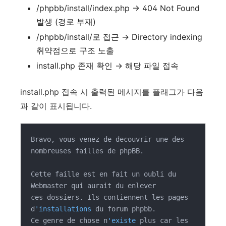
/phpbb/install/index.php → 404 Not Found
발생 (경로 부재)
/phpbb/install/로 접근 → Directory indexing
취약점으로 구조 노출
install.php 존재 확인 → 해당 파일 접속
install.php 접속 시 출력된 메시지를 플래그가 다음
과 같이 표시됩니다.
Bravo, vous venez de decouvrir une des 
nombreuses failles de phpBB.

Cette faille est en fait un oubli du 
Webmaster qui aurait du enlever

ces dossiers. Ils contiennent les pages 
d
'installations
 du forum phpbb.

Ce genre de chose n
'existe
 plus car les 