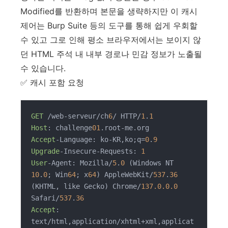
Modified를 반환하며 본문을 생략하지만 이 캐시
제어는 Burp Suite 등의 도구를 통해 쉽게 우회할
수 있고 그로 인해 평소 브라우저에서는 보이지 않
던 HTML 주석 내 내부 경로나 민감 정보가 노출될
수 있습니다.
✅ 캐시 포함 요청
GET
 /web-serveur/ch
6
/ HTTP/
1
.
1
Host
: challenge
01
Accept
-Language: ko-KR,ko;q=
0
.
9
Upgrade
-Insecure-Requests: 
1
User
-Agent: Mozilla/
5
.
0
 (Windows NT 
10
.
0
; Win
64
; x
64
) AppleWebKit/
537
.
36
(KHTML, like Gecko) Chrome/
137.0.0.0
Safari/
537
.
36
Accept
: 
text/html,application/xhtml+xml,applicat