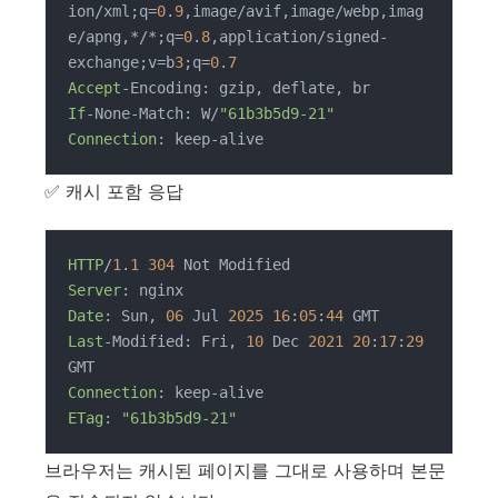
ion/xml;q=
0
.
9
,image/avif,image/webp,imag
e/apng,*/*;q=
0
.
8
,application/signed-
exchange;v=b
3
;q=
0
.
7
Accept
If
-None-Match: W/
"61b3b5d9-21"
Connection
✅ 캐시 포함 응답
HTTP
/
1
.
1
304
Server
Date
: Sun, 
06
 Jul 
2025
16
:
05
:
44
Last
-Modified: Fri, 
10
 Dec 
2021
20
:
17
:
29
Connection
ETag
: 
"61b3b5d9-21"
브라우저는 캐시된 페이지를 그대로 사용하며 본문